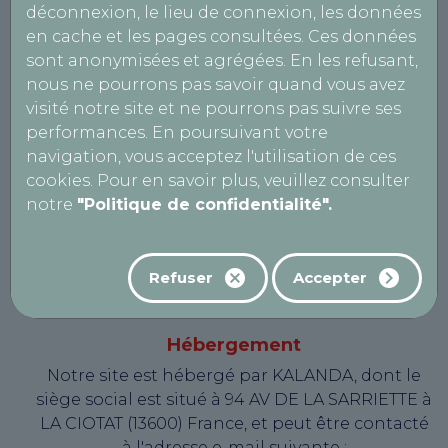
déconnexion, le lieu de connexion, les données
Le présent site web est édité par AutoBilan-
en cache et les pages consultées. Ces données
Systems, une société par actions simplifiée au
sont anonymisées et agrégées. En les refusant,
capital de 19362,00 euros, immatriculée au
nous ne pourrons pas savoir quand vous avez
Registre du Commerce et des Sociétés d'Aix-en-
visité notre site et ne pourrons pas suivre ses
Provence sous le numéro B 334 821 097.
performances. En poursuivant votre
Éditeur du site
navigation, vous acceptez l'utilisation de ces
cookies. Pour en savoir plus, veuillez consulter
RTE DE LA COTE D'AZUR - Lieudit le Canet -
notre
"Politique de confidentialité".
13590 MEYREUIL – France
Contact
Refuser
Accepter
Téléphone : 05 63 73 16 97
Email : contact@autobilan-systems.com
Hébergement
Notre site est hébergé par KALANDA, dont le
siège social est situé à 94 AV DE LA SARRIETTE à
LA CIOTAT (13600) France, et peut être contacté
à l'adresse e-mail suivante :