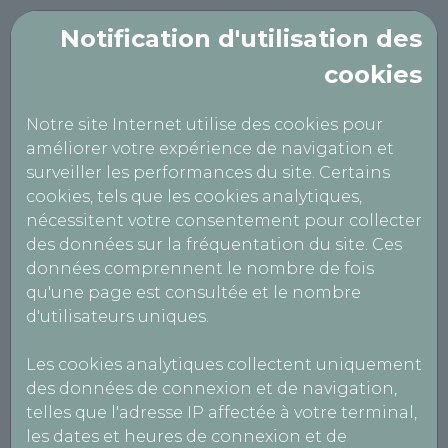
Notification d'utilisation des
cookies
TECHNICONTROLE
Notre site Internet utilise des cookies pour
AMILLY
améliorer votre expérience de navigation et
surveiller les performances du site. Certains
cookies, tels que les cookies analytiques,
Mentions Légales
nécessitent votre consentement pour collecter
des données sur la fréquentation du site. Ces
données comprennent le nombre de fois
Informations centres
qu'une page est consultée et le nombre
d'utilisateurs uniques.
TECHNICONTROLE
Agrément : S045Z181
Les cookies analytiques collectent uniquement
SIRET : 503 896 011 00015
des données de connexion et de navigation,
N° intracommunautaire : FR81503896011
telles que l'adresse IP affectée à votre terminal,
Capital social : 5000 €
les dates et heures de connexion et de